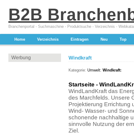
B2B Branchen
Branchenportal - Suchmaschine - Produktsuche - Verzeichnis - Webkata
Home
Verzeichnis
Eintragen
Neu
Top
Werbung
Windkraft
Kategorie:
Umwelt:
Windkraft:
Startseite - WindLandK
WindLandKraft das Ener
des Marchfelds. Unsere 
Projektierung Errichtung
Wind- Wasser- und Sonne
schonende nachhaltige un
sinnvolle Nutzung der er
Ziel.