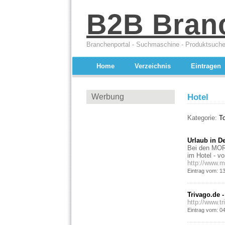
B2B Bran
Branchenportal - Suchmaschine - Produktsuche
Home
Verzeichnis
Eintragen
Werbung
Hotel
Kategorie:
To
Urlaub in 
Bei den MOR
im Hotel - vo
http://www.m
Eintrag vom: 1
Trivago.de -
http://www.tr
Eintrag vom: 0