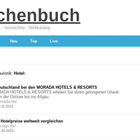
chenbuch
 - Verzeichnis - Webkatalog
Neu
Top
Live
uristik:
Hotel:
Deutschland bei den MORADA HOTELS & RESORTS
ADA HOTELS & RESORTS erleben Sie einen gelungenen Urlaub
n der Ostsee bis ins Allgäu.
orada.de/
.
3.11.2013
 Hotelpreise weltweit vergleichen
ivago.de/
.
4.03.2013