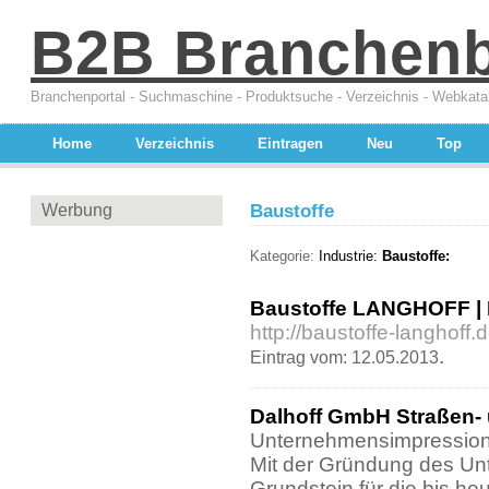
B2B Branchen
Branchenportal - Suchmaschine - Produktsuche - Verzeichnis - Webkata
Home
Verzeichnis
Eintragen
Neu
Top
Werbung
Baustoffe
Kategorie:
Industrie:
Baustoffe:
Baustoffe LANGHOFF | 
http://baustoffe-langhoff.d
.
Eintrag vom: 12.05.2013
Dalhoff GmbH Straßen- 
Unternehmensimpressio
Mit der Gründung des U
Grundstein für die bis heu