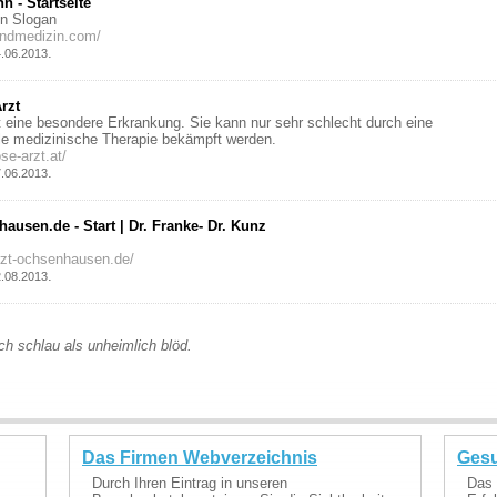
n - Startseite
en Slogan
andmedizin.com/
.
4.06.2013
rzt
st eine besondere Erkrankung. Sie kann nur sehr schlecht durch eine
le medizinische Therapie bekämpft werden.
ose-arzt.at/
.
7.06.2013
ausen.de - Start | Dr. Franke- Dr. Kunz
rzt-ochsenhausen.de/
.
2.08.2013
ch schlau als unheimlich blöd.
Das Firmen Webverzeichnis
Gesu
Durch Ihren Eintrag in unseren
Das 