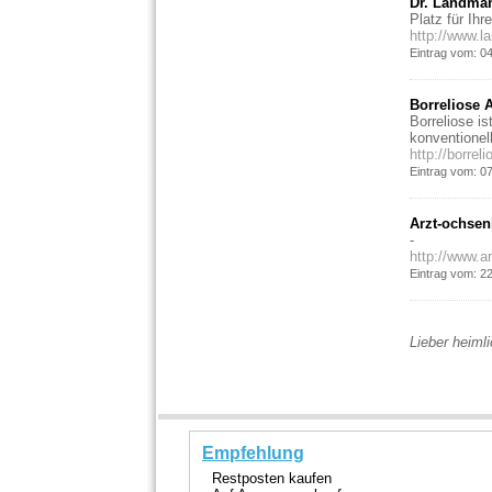
Dr. Landman
Platz für Ihr
http://www.l
Eintrag vom: 0
Borreliose A
Borreliose i
konventionel
http://borreli
Eintrag vom: 0
Arzt-ochsenh
-
http://www.a
Eintrag vom: 2
Lieber heimli
Empfehlung
Restposten kaufen