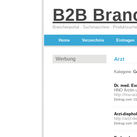
B2B Bran
Branchenportal - Suchmaschine - Produktsuche
Home
Verzeichnis
Eintragen
Werbung
Arzt
Kategorie:
G
Dr. med. Ev
HNO Ärztin u
http://hno-ar
Eintrag vom: 0
Arzt-diephol
http://arzt-d
Eintrag vom: 0