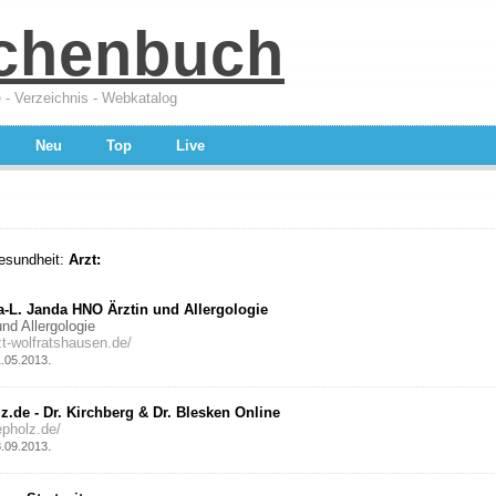
chenbuch
 - Verzeichnis - Webkatalog
Neu
Top
Live
esundheit:
Arzt:
a-L. Janda HNO Ärztin und Allergologie
nd Allergologie
zt-wolfratshausen.de/
.
1.05.2013
z.de - Dr. Kirchberg & Dr. Blesken Online
iepholz.de/
.
8.09.2013