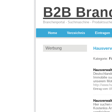
B2B Bran
Branchenportal - Suchmaschine - Produktsuche
Home
Verzeichnis
Eintragen
Werbung
Hausverw
Kategorie:
F
Hausverwal
Deutschlandw
Immobilie su
unserem Mot
http://www.h
Eintrag vom: 0
Hausverwalt
Hier suchen 
Kostenlos An
vergleichen.