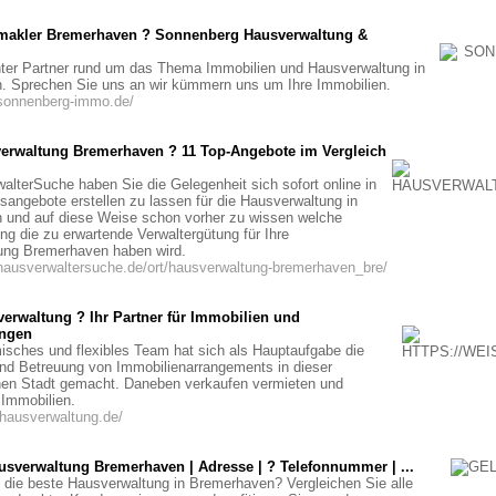
makler Bremerhaven ? Sonnenberg Hausverwaltung &
ter Partner rund um das Thema Immobilien und Hausverwaltung in
. Sprechen Sie uns an wir kümmern uns um Ihre Immobilien.
.sonnenberg-immo.de/
erwaltung Bremerhaven ? 11 Top-Angebote im Vergleich
alterSuche haben Sie die Gelegenheit sich sofort online in
isangebote erstellen zu lassen für die Hausverwaltung in
 und auf diese Weise schon vorher zu wissen welche
g die zu erwartende Verwaltergütung für Ihre
ung Bremerhaven haben wird.
hausverwaltersuche.de/ort/hausverwaltung-bremerhaven_bre/
erwaltung ? Ihr Partner für Immobilien und
ungen
sches und flexibles Team hat sich als Hauptaufgabe die
nd Betreuung von Immobilienarrangements in dieser
en Stadt gemacht. Daneben verkaufen vermieten und
 Immobilien.
ehausverwaltung.de/
usverwaltung Bremerhaven | Adresse | ? Telefonnummer | ...
h die beste Hausverwaltung in Bremerhaven? Vergleichen Sie alle