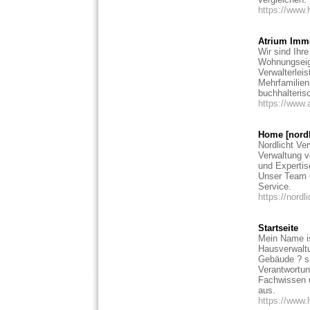
https://www.
Atrium Immo
Wir sind Ihr
Wohnungseig
Verwalterlei
Mehrfamilien
buchhalteris
https://www.
Home [nordl
Nordlicht Ve
Verwaltung 
und Expertis
Unser Team 
Service.
https://nordl
Startseite
Mein Name is
Hausverwaltu
Gebäude ? si
Verantwortun
Fachwissen 
aus.
https://www