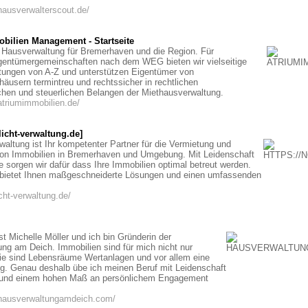
hausverwalterscout.de/
bilien Management - Startseite
e Hausverwaltung für Bremerhaven und die Region. Für
entümergemeinschaften nach dem WEG bieten wir vielseitige
stungen von A-Z und unterstützen Eigentümer von
häusern termintreu und rechtssicher in rechtlichen
chen und steuerlichen Belangen der Miethausverwaltung.
atriumimmobilien.de/
icht-verwaltung.de]
rwaltung ist Ihr kompetenter Partner für die Vermietung und
von Immobilien in Bremerhaven und Umgebung. Mit Leidenschaft
e sorgen wir dafür dass Ihre Immobilien optimal betreut werden.
bietet Ihnen maßgeschneiderte Lösungen und einen umfassenden
icht-verwaltung.de/
t Michelle Möller und ich bin Gründerin der
ng am Deich. Immobilien sind für mich nicht nur
e sind Lebensräume Wertanlagen und vor allem eine
g. Genau deshalb übe ich meinen Beruf mit Leidenschaft
und einem hohen Maß an persönlichem Engagement
.hausverwaltungamdeich.com/