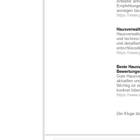
Anbieter anh
Empfehlungen
anzeigen las
https://www.
Hausverwalt
Hausverwaltu
und technisc
und detailli
entschlüssel
https://www.
Beste Hausv
Bewertungen
Gute Hausver
aktuellen un
Wichtig ist 
konkret loben
https://www
Der Kluge lä