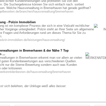
and echter Kundenmeinungen und profitieren Sie von den
. Die Suchergebnisse können Sie sich einfach nach. sortiert
sen. Welche Hausverwaltung in Bremerhaven hat gerade geöffnet?
gelbeseiten.de/branchen/hausverwaltung/bremerhaven
ung - Polzin Immobilien
ng ist ein komplexer Prozess der sich in eine Vielzahl rechtlicher
her Vorgänge untergliedert. Polzin steht an Ihrer Seite um allgemeine
erte Fragen und Anforderungen rund um dieses Thema für Sie zu
n:
polzin-immobilien.de/leistungen/hausverwaltung/
erwaltungen in Bremerhaven & der Nähe ? Top
 ...
waltungen in Bremerhaven erkennt man vor allem an vielen
d guten Kundenbewertungen aus verschiedenen Quellen.
nicht nur die Sterne-Bewertung sondern auch was Kunden
 oder kritisieren.
.werkenntdenbesten.de/hausverwaltung/bremerhaven
sst sich belehren, der Unkluge weiß alles besser.