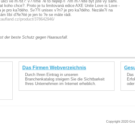
 ulici ve m?st?: v??íme ?e to nejlep?í ?ím m??ete být jste vy sami.
t koho chce?. Proto je tu limitovaná edice AXE Unite Love is Love -
a je pro ka?dého. Sv??í unisex v?n? je pro ka?dého. Nezále?í na
m líbí d?le?ité je jen to ?e se máte rádi.
kaufland.cz/product/378642946/
ist der beste Schutz gegen Haarausfall.
Das Firmen Webverzeichnis
Gesu
Durch Ihren Eintrag in unseren
Das 
Branchenkatalog steigern Sie die Sichtbarkeit
Erfo
Ihres Unternehmen im Internet erheblich.
oder
Copyright 2020 Gr