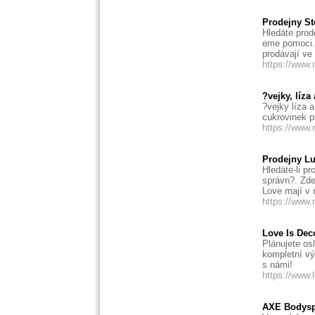
Prodejny Ste
Hledáte prod
eme pomoci. 
prodávají ve
https://www.
?vejky, líza
?vejky líza 
cukrovinek p
https://www.
Prodejny Lu
Hledáte-li p
správn?. Zd
Love mají v 
https://www
Love Is Deco
Plánujete os
kompletní vý
s námi!
https://www.
AXE Bodyspr