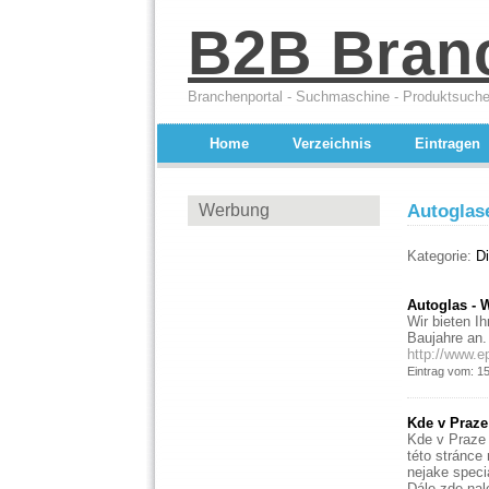
B2B Bran
Branchenportal - Suchmaschine - Produktsuche
Home
Verzeichnis
Eintragen
Werbung
Autoglas
Kategorie:
Di
Autoglas -
Wir bieten I
Baujahre an.
http://www.ep
Eintrag vom: 1
Kde v Praze
Kde v Praze 
této stránce
nejake speci
Dále zde nal