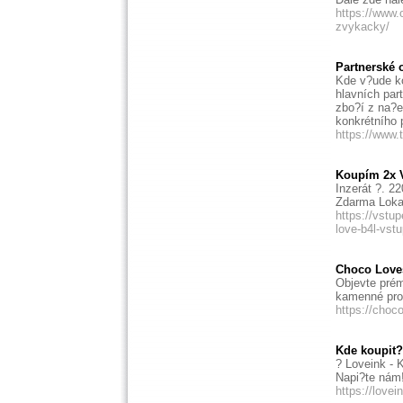
https://www.
zvykacky/
Partnerské 
Kde v?ude k
hlavních par
zbo?í z na?e
konkrétního 
https://www.
Koupím 2x V
Inzerát ?. 2
Zdarma Lokal
https://vstu
love-b4l-vst
Choco Loves
Objevte prém
kamenné pro
https://choc
Kde koupit?
? Loveink - 
Napi?te nám
https://love