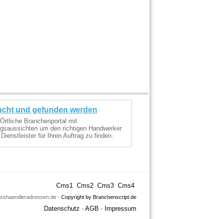
cht und gefunden werden
Örtliche Branchenportal mit
lgsaussichten um den richtigen Handwerker
 Dienstleister für Ihren Auftrag zu finden.
Cms1
Cms2
Cms3
Cms4
osshaendleradressen.de -
Copyright by Branchenscript.de
Datenschutz
-
AGB
-
Impressum