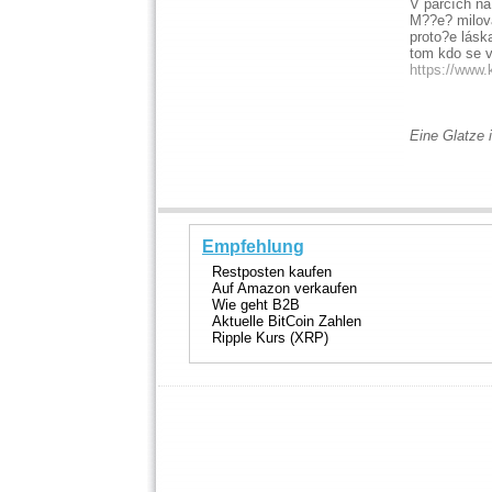
V parcích na
M??e? milova
proto?e lásk
tom kdo se vá
https://www.
Eine Glatze 
Empfehlung
Restposten kaufen
Auf Amazon verkaufen
Wie geht B2B
Aktuelle BitCoin Zahlen
Ripple Kurs (XRP)