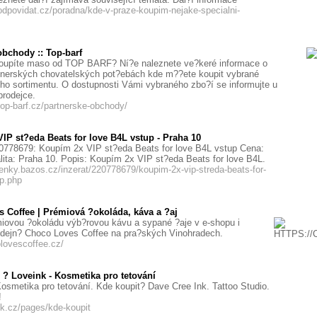
odpovidat.cz/poradna/kde-v-praze-koupim-nejake-specialni-
obchody :: Top-barf
oupíte maso od TOP BARF? Ní?e naleznete ve?keré informace o
tnerských chovatelských pot?ebách kde m??ete koupit vybrané
ho sortimentu. O dostupnosti Vámi vybraného zbo?í se informujte u
prodejce.
top-barf.cz/partnerske-obchody/
IP st?eda Beats for love B4L vstup - Praha 10
20778679: Koupím 2x VIP st?eda Beats for love B4L vstup Cena:
ita: Praha 10. Popis: Koupím 2x VIP st?eda Beats for love B4L.
penky.bazos.cz/inzerat/220778679/koupim-2x-vip-streda-beats-for-
up.php
 Coffee | Prémiová ?okoláda, káva a ?aj
iovou ?okoládu výb?rovou kávu a sypané ?aje v e-shopu i
dejn? Choco Loves Coffee na pra?ských Vinohradech.
olovescoffee.cz/
 ? Loveink - Kosmetika pro tetování
Kosmetika pro tetování. Kde koupit? Dave Cree Ink. Tattoo Studio.
!
ink.cz/pages/kde-koupit