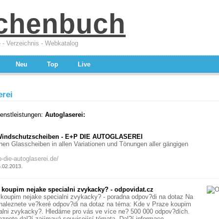
chenbuch
 - Verzeichnis - Webkatalog
Neu
Top
Live
erei
enstleistungen:
Autoglaserei:
 Windschutzscheiben - E+P DIE AUTOGLASEREI
hnen Glasscheiben in allen Variationen und Tönungen aller gängigen
-die-autoglaserei.de/
.
5.02.2013
 koupim nejake specialni zvykacky? - odpovidat.cz
koupim nejake specialni zvykacky? - poradna odpov?di na dotaz Na
 naleznete ve?keré odpov?di na dotaz na téma: Kde v Praze koupim
alni zvykacky?. Hledáme pro vás ve více ne? 500 000 odpov?dích.
eznete dal?í zajímavá související témata. Dal?í informace