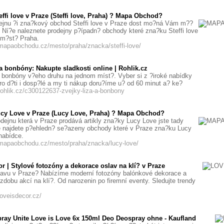
ffi love v Praze (Steffi love, Praha) ? Mapa Obchod?
ejnu ?i zna?kový obchod Steffi love v Praze dost mo?ná Vám m??
Ní?e naleznete prodejny p?ípadn? obchody které zna?ku Steffi love
 m?st? Praha.
mapaobchodu.cz/mesto/praha/znacka/steffi-love/
 a bonbóny: Nakupte sladkosti online | Rohlik.cz
a bonbóny v?eho druhu na jednom míst?. Vyber si z ?iroké nabídky
ro d?ti i dosp?lé a my ti nákup doru?íme u? od 60 minut a? ke?
rohlik.cz/c300122637-zvejky-liza-a-bonbony
cy Love v Praze (Lucy Love, Praha) ? Mapa Obchod?
rodejnu která v Praze prodává artikly zna?ky Lucy Love jste tady
e najdete p?ehledn? se?azeny obchody které v Praze zna?ku Lucy
nabídce.
.mapaobchodu.cz/mesto/praha/znacka/lucy-love/
r | Stylové fotozóny a dekorace oslav na klí? v Praze
lavu v Praze? Nabízíme moderní fotozóny balónkové dekorace a
zdobu akcí na klí?. Od narozenin po firemní eventy. Sledujte trendy
loveisdecor.cz/
ay Unite Love is Love 6x 150ml Deo Deospray ohne - Kaufland